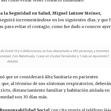
, así como evitar tener contacto inmediato.
a la Seguridad en Salud,
Miguel Lutzow Steiner,
seguirá incrementándose en los siguientes días, y que 
s para evitar el contagio, como fue dado a conocer ayer
e Covid-19 y 4 defunciones, se han descartado a 595 personas, y tenemos
 Soledad, 2 en Matehuala, 1 caso en Ciudad Fernández y 1 más en Aquismón”,
detalló.
ó que se considerará Alta Sanitaria en pacientes
 que, al término de sus síntomas respiratorios, deberá
ricto, distanciamiento familiar y habitación aislada en 
ermedad son 30 días más.
 Responsabilidad Social
con cita previa al teléfono (44