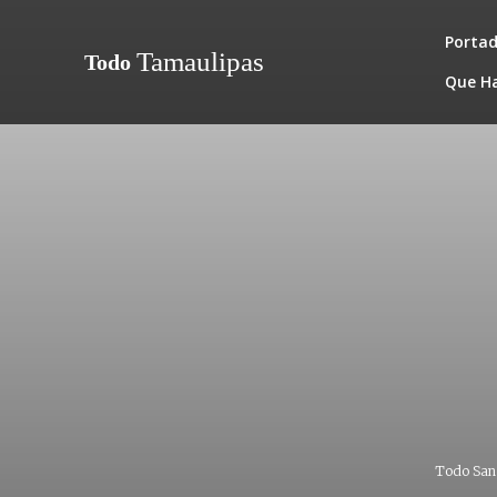
Porta
Tamaulipas
Todo
Que H
Todo San 