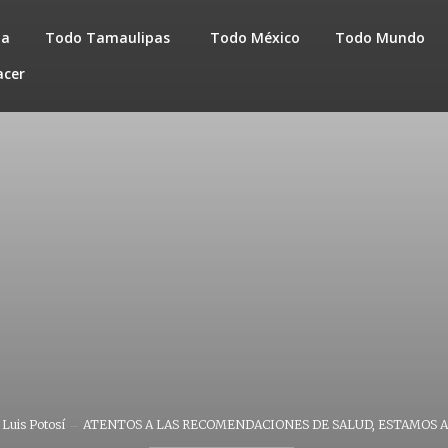
da
Todo Tamaulipas
Todo México
Todo Mundo
acer
Luis Potosí
ATENTOS A LAS RECOMENDACIONES DE SALUD, ESTAMOS A 