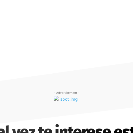
- Advertisement -
al vez te interese es