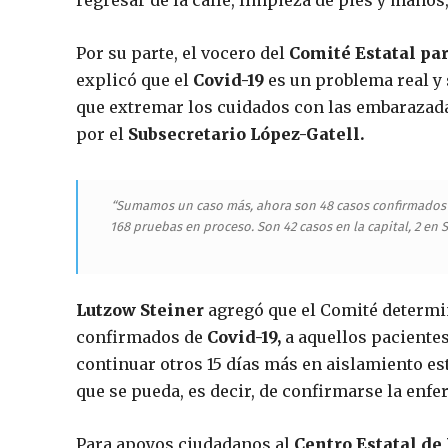
regresar de la calle, limpieza de pies y manos
Por su parte, el vocero del
Comité Estatal par
explicó que el
Covid-19
es un problema real y 
que extremar los cuidados con las embarazada
por el
Subsecretario López-Gatell.
“Sumamos un caso más, ahora son 48 casos confirmados d
168 pruebas en proceso. Son 42 casos en la capital, 2 en
Lutzow Steiner
agregó que el Comité determin
confirmados de
Covid-19,
a aquellos pacientes
continuar otros 15 días más en aislamiento est
que se pueda, es decir, de confirmarse la enf
Para apoyos ciudadanos al
Centro Estatal de