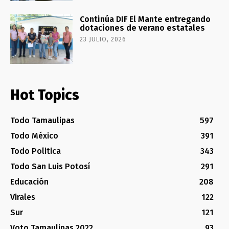
Continúa DIF El Mante entregando
dotaciones de verano estatales
23 JULIO, 2026
Hot Topics
Todo Tamaulipas
597
Todo México
391
Todo Politica
343
Todo San Luis Potosí
291
Educación
208
Virales
122
Sur
121
Voto Tamaulipas 2022
93