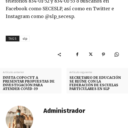
teléfonos 834-01-52 y 834-01-53 o búscanos en
Facebook como SECESLP, así como en Twitter e
Instagram como @slp_secesp.
TAGS
slp
Artículo anterior
Artículo siguiente
INVITA COPOCYT A
SECRETARIO DE EDUCACIÓN
PRESENTAR PROPUESTAS DE
SE REÚNE CON LA
INVESTIGACIÓN PARA
FEDERACIÓN DE ESCUELAS
ATENDER COVID-19
PARTICULARES EN SLP
Administrador