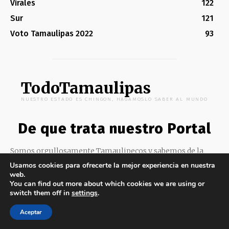
Virales
122
Sur
121
Voto Tamaulipas 2022
93
TodoTamaulipas
NUESTRO ESTADO ES CHINGON, HAGAMOSLO SABER AL MUNDO
De que trata nuestro Portal
Somos orgullosamente Tamaulipecos y sabemos de la
riqueza que cuenta nuestro estado. Quieres conocer más
Usamos cookies para ofrecerte la mejor experiencia en nuestra
de nuestros hermoso Estado o darte a conocer con
web.
nosotros ¡escríbenos!
You can find out more about which cookies we are using or
switch them off in
settings
.
Contactanos por aquí:
contacto@todotamaulipas.com
Aceptar