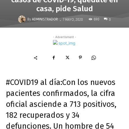
casa, pide Salud
-
By
ADMINISTRADOR
690
7 MAYO, 2020
0
- Advertisment -
#COVID19 al día:Con los nuevos
pacientes confirmados, la cifra
oficial asciende a 713 positivos,
182 recuperados y 34
defunciones. Un hombre de 54