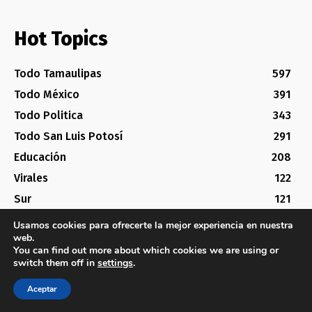
Hot Topics
Todo Tamaulipas
597
Todo México
391
Todo Politica
343
Todo San Luis Potosí
291
Educación
208
Virales
122
Sur
121
Voto Tamaulipas 2022
93
Usamos cookies para ofrecerte la mejor experiencia en nuestra
web.
You can find out more about which cookies we are using or
switch them off in
settings
.
TodoTamaulipas
Aceptar
NUESTRO ESTADO ES CHINGON, HAGAMOSLO SABER AL MUNDO