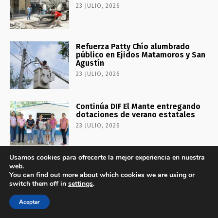
23 JULIO, 2026
Refuerza Patty Chío alumbrado
público en Ejidos Matamoros y San
Agustín
23 JULIO, 2026
Continúa DIF El Mante entregando
dotaciones de verano estatales
23 JULIO, 2026
Usamos cookies para ofrecerte la mejor experiencia en nuestra
web.
You can find out more about which cookies we are using or
No te lo puedes perder
switch them off in
settings
.
Tapan los baches en la calle
Aceptar
Magiscatzin