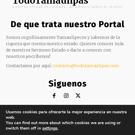
TodoTamaulipas
NUESTRO ESTADO ES CHINGON, HAGAMOSLO SABER AL MUNDO
De que trata nuestro Portal
Somos orgullosamente Tamaulipecos y sabemos de la
riqueza que cuenta nuestro estado. Quieres conocer más
de nuestros hermoso Estado o darte a conocer con
nosotros ¡escríbenos!
Contactanos por aquí:
contacto@todotamaulipas.com
Siguenos
Usamos cookies para ofrecerte la mejor experiencia en nuestra
web.
©Copyright 2019 |
TodoTamaulipas
por DosNoreste
You can find out more about which cookies we are using or
switch them off in
settings
.
Portada
Todo Tamaulipas
Todo México
Todo Mundo