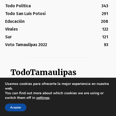
Todo Politica
343
Todo San Luis Potosí
291
Educación
208
Virales
122
Sur
121
Voto Tamaulipas 2022
93
TodoTamaulipas
NUESTRO ESTADO ES CHINGON, HAGAMOSLO SABER AL MUNDO
Usamos cookies para ofrecerte la mejor experiencia en nuestra
web.
De que trata nuestro Portal
You can find out more about which cookies we are using or
switch them off in
settings
.
Somos orgullosamente Tamaulipecos y sabemos de la
Aceptar
riqueza que cuenta nuestro estado. Quieres conocer más
de nuestros hermoso Estado o darte a conocer con