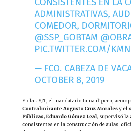
CONSISTENTES EN LA 
ADMINISTRATIVAS, AUDI
COMEDOR, DORMITORIO
@SSP_GOBTAM
@OBRA
PIC.TWITTER.COM/KM
— FCO. CABEZA DE VA
OCTOBER 8, 2019
En la USJT, el mandatario tamaulipeco, acom
Contralmirante Augusto Cruz Morales
y
el 
Públicas, Eduardo Gómez Leal
, supervisó la
consistentes en la construcción de aulas, ofic