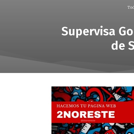
Tod
Supervisa Go
de S