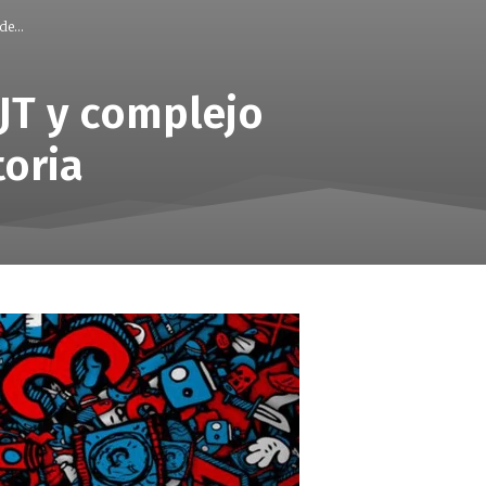
e...
JT y complejo
toria