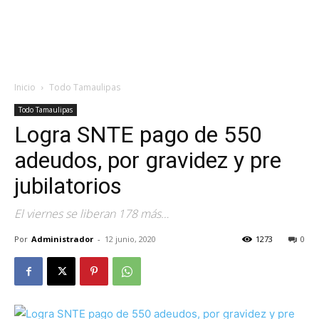
Inicio
Todo Tamaulipas
Todo Tamaulipas
Logra SNTE pago de 550
adeudos, por gravidez y pre
jubilatorios
El viernes se liberan 178 más…
Por
Administrador
-
12 junio, 2020
1273
0