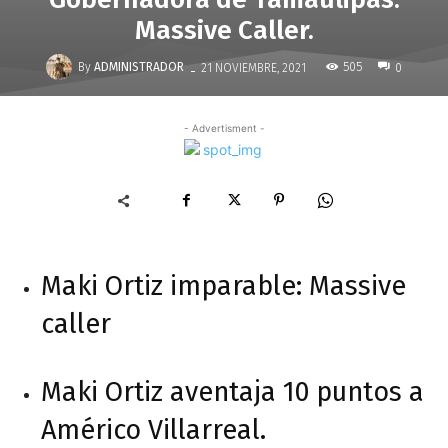
Massive Caller.
-
By
ADMINISTRADOR
505
21 NOVIEMBRE, 2021
0
- Advertisment -
Maki Ortiz imparable: Massive
caller
Maki Ortiz aventaja 10 puntos a
Américo Villarreal.