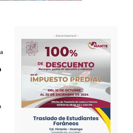
- Advertisement -
da
a
a