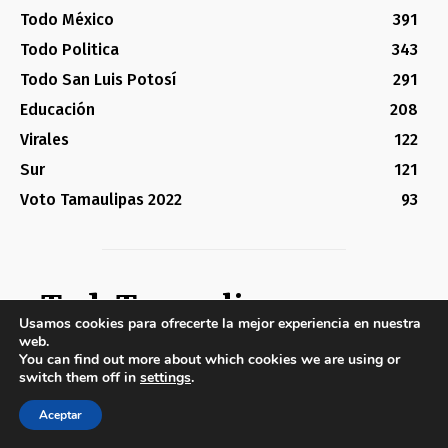
Todo México
391
Todo Politica
343
Todo San Luis Potosí
291
Educación
208
Virales
122
Sur
121
Voto Tamaulipas 2022
93
TodoTamaulipas
Usamos cookies para ofrecerte la mejor experiencia en nuestra
NUESTRO ESTADO ES CHINGON, HAGAMOSLO SABER AL MUNDO
web.
You can find out more about which cookies we are using or
switch them off in
settings
.
De que trata nuestro Portal
Aceptar
Somos orgullosamente Tamaulipecos y sabemos de la