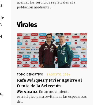
acercar los servicios registrales a la
as
población mediante...
efe
Virales
n
el
TODO DEPORTIVO
1 AGOSTO, 2024
Rafa Márquez y Javier Aguirre al
frente de la Selección
Mexicana
En un movimiento
d,
estratégico para revitalizar las esperanzas
de...