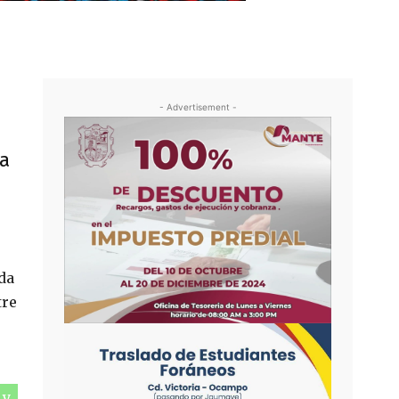
- Advertisement -
ra
da
tre
 y