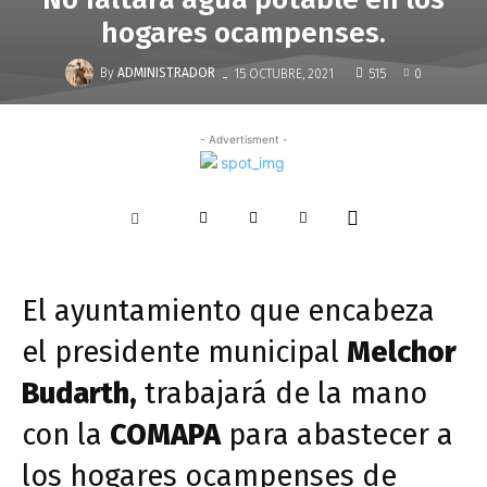
hogares ocampenses.
-
By
ADMINISTRADOR
15 OCTUBRE, 2021
515
0
- Advertisment -
El ayuntamiento que encabeza
el presidente municipal
Melchor
Budarth,
trabajará de la mano
con la
COMAPA
para abastecer a
los hogares ocampenses de