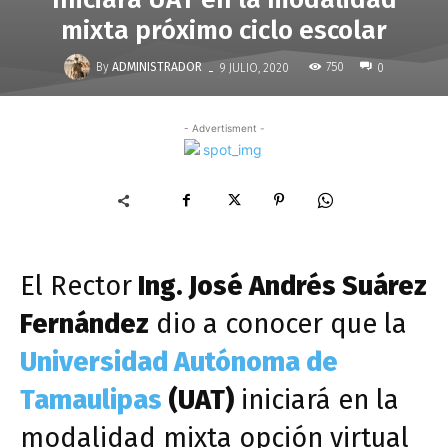
mixta próximo ciclo escolar
-
By
ADMINISTRADOR
750
9 JULIO, 2020
0
- Advertisment -
El Rector
Ing. José Andrés Suárez
Fernández
dio a conocer que la
Universidad Autónoma de
Tamaulipas
(UAT)
iniciará en la
modalidad mixta opción virtual