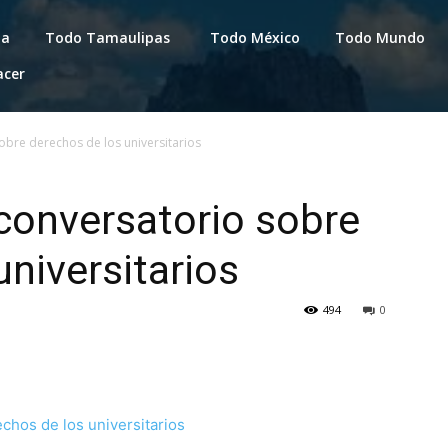
da
Todo Tamaulipas
Todo México
Todo Mundo
acer
obre derechos de los universitarios
conversatorio sobre
universitarios
494
0