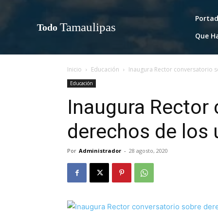
Porta
Tamaulipas
Todo
Que H
Inicio
Educación
Inaugura Rector conversatorio s
Educación
Inaugura Rector 
derechos de los 
Por
Administrador
-
28 agosto, 2020