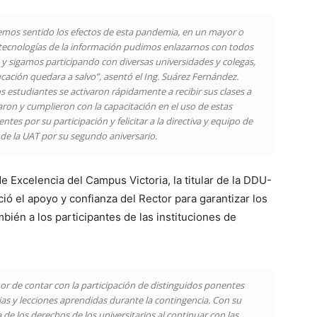
emos sentido los efectos de esta pandemia, en un mayor o
tecnologías de la información pudimos enlazarnos con todos
y sigamos participando con diversas universidades y colegas,
ación quedara a salvo”, asentó el Ing. Suárez Fernández.
estudiantes se activaron rápidamente a recibir sus clases a
aron y cumplieron con la capacitación en el uso de estas
tes por su participación y felicitar a la directiva y equipo de
 de la UAT por su segundo aniversario.
e Excelencia del Campus Victoria, la titular de la DDU-
ió el apoyo y confianza del Rector para garantizar los
bién a los participantes de las instituciones de
nor de contar con la participación de distinguidos ponentes
ias y lecciones aprendidas durante la contingencia. Con su
 de los derechos de los universitarios al continuar con las