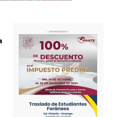
- Advertisement -
a
a