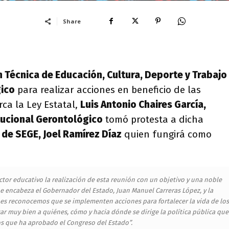
Share
 Técnica de Educación, Cultura, Deporte y Trabajo
gico
para realizar acciones en beneficio de las
ca la Ley Estatal,
Luis Antonio Chaires García,
itucional Gerontológico
tomó protesta a dicha
 de SEGE, Joel Ramírez Díaz
quien fungirá como
sector educativo la realización de esta reunión con un objetivo y una noble
e encabeza el Gobernador del Estado, Juan Manuel Carreras López, y la
enes reconocemos que se implementen acciones para fortalecer la vida de los
zar muy bien a quiénes, cómo y hacia dónde se dirige la política pública que
os que ha aprobado el Congreso del Estado”.