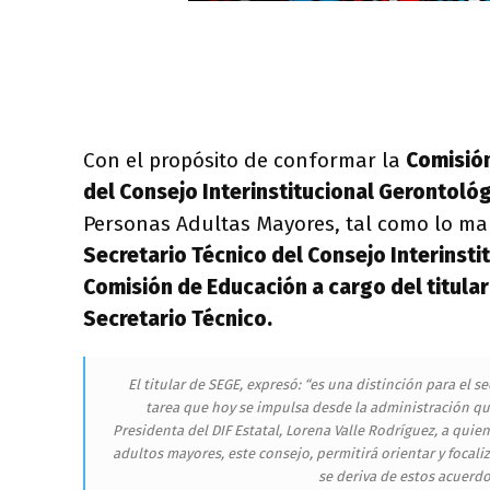
Con el propósito de conformar la
Comisión
del Consejo Interinstitucional Gerontoló
Personas Adultas Mayores, tal como lo mar
Secretario Técnico del Consejo Interinst
Comisión de Educación a cargo del titular
Secretario Técnico.
El titular de SEGE, expresó: “es una distinción para el 
tarea que hoy se impulsa desde la administración qu
Presidenta del DIF Estatal, Lorena Valle Rodríguez, a qui
adultos mayores, este consejo, permitirá orientar y focali
se deriva de estos acuerd