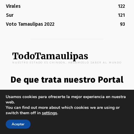
Virales
122
Sur
121
Voto Tamaulipas 2022
93
TodoTamaulipas
NUESTRO ESTADO ES CHINGON, HAGAMOSLO SABER AL MUNDO
De que trata nuestro Portal
Somos orgullosamente Tamaulipecos y sabemos de la
Usamos cookies para ofrecerte la mejor experiencia en nuestra
riqueza que cuenta nuestro estado. Quieres conocer más
web.
de nuestros hermoso Estado o darte a conocer con
You can find out more about which cookies we are using or
nosotros ¡escríbenos!
switch them off in
settings
.
Contactanos por aquí:
contacto@todotamaulipas.com
Aceptar