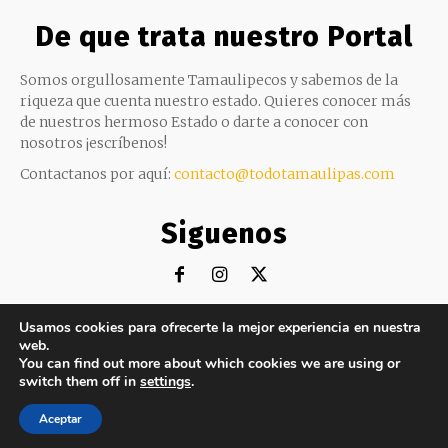
De que trata nuestro Portal
Somos orgullosamente Tamaulipecos y sabemos de la
riqueza que cuenta nuestro estado. Quieres conocer más
de nuestros hermoso Estado o darte a conocer con
nosotros ¡escríbenos!
Contactanos por aquí:
contacto@todotamaulipas.com
Siguenos
Usamos cookies para ofrecerte la mejor experiencia en nuestra
web.
©Copyright 2019 |
TodoTamaulipas
por DosNoreste
You can find out more about which cookies we are using or
switch them off in
settings
.
Portada
Todo Tamaulipas
Todo México
Todo Mundo
Aceptar
Todo San Luis Potosí
Virales
Que hacer