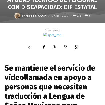
CON DISCAPACIDAD: DIF ESTATAL
-
By
ADMINISTRADOR
538
27 ABRIL, 2020
0
- Advertisment -
Se mantiene el servicio de
videollamada en apoyo a
personas que necesiten
traducción a Lengua de