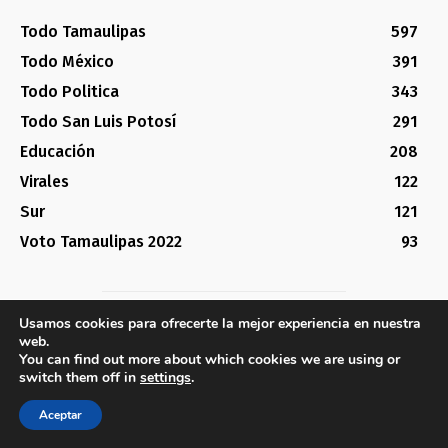
Todo Tamaulipas
597
Todo México
391
Todo Politica
343
Todo San Luis Potosí
291
Educación
208
Virales
122
Sur
121
Voto Tamaulipas 2022
93
Usamos cookies para ofrecerte la mejor experiencia en nuestra
TodoTamaulipas
web.
You can find out more about which cookies we are using or
NUESTRO ESTADO ES CHINGON, HAGAMOSLO SABER AL MUNDO
switch them off in
settings
.
Aceptar
De que trata nuestro Portal