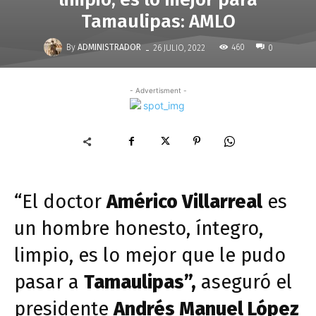
Tamaulipas: AMLO
-
By
ADMINISTRADOR
460
26 JULIO, 2022
0
- Advertisment -
“El doctor
Américo Villarreal
es
un hombre honesto, íntegro,
limpio, es lo mejor que le pudo
pasar a
Tamaulipas”,
aseguró el
presidente
Andrés Manuel López