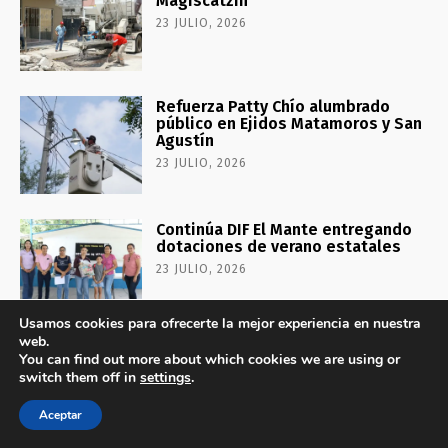
Magiscatzin
23 JULIO, 2026
Refuerza Patty Chío alumbrado
público en Ejidos Matamoros y San
Agustín
23 JULIO, 2026
Continúa DIF El Mante entregando
dotaciones de verano estatales
23 JULIO, 2026
Usamos cookies para ofrecerte la mejor experiencia en nuestra
web.
You can find out more about which cookies we are using or
No te lo puedes perder
switch them off in
settings
.
Aceptar
Tapan los baches en la calle
Magiscatzin