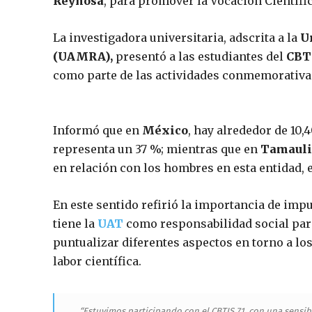
Reynosa
, para promover la Vocación Científic
La investigadora universitaria, adscrita a la
U
(UAMRA),
presentó a las estudiantes del
CBT
como parte de las actividades conmemorativas
Informó que en
México
, hay alrededor de 10,
representa un 37 %; mientras que en
Tamauli
en relación con los hombres en esta entidad, e
En este sentido refirió la importancia de impul
tiene la
UAT
como responsabilidad social para
puntualizar diferentes aspectos en torno a los
labor científica.
“Estuvimos participando con el CBTIS 71, con una sensibi