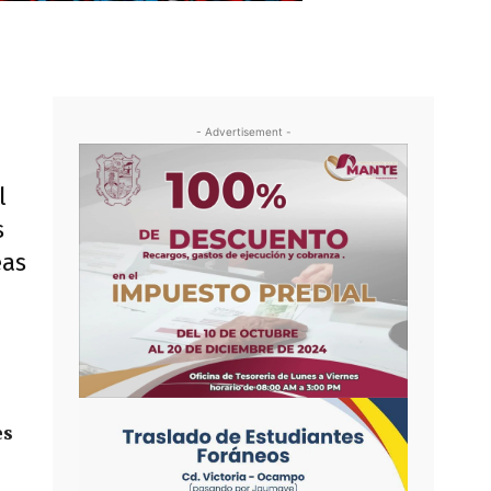
- Advertisement -
l
s
eas
es