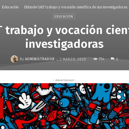
Educación
Difunde UAT trabajo y vocación científica de sus investigadoras
EDUCACIÓN
 trabajo y vocación cient
investigadoras
-
By
ADMINISTRADOR
754
2 MARZO, 2020
0
- Advertisment -