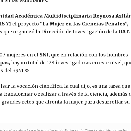
a en las estudiantes.
nidad Académica Multidisciplinaria Reynosa Aztlán
IS 71
el proyecto
“La Mujer en las Ciencias Penales”,
 que organizó la Dirección de Investigación de la
UAT.
407 mujeres en el
SNI,
que en relación con los hombres
pas,
hay un total de 128 investigadoras en este nivel, qu
s del 39.51 %.
sar la vocación científica, la cual dijo, es una tarea que
 transformar o realizar a través de la ciencia, además 
 grandes retos que afronta la mujer para desarrollar su
lización sobre la participación de la Mujer en la Ciencia, debido a que los