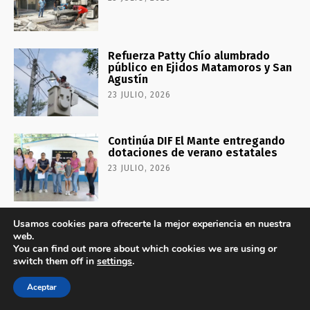
Refuerza Patty Chío alumbrado
público en Ejidos Matamoros y San
Agustín
23 JULIO, 2026
Continúa DIF El Mante entregando
dotaciones de verano estatales
23 JULIO, 2026
Usamos cookies para ofrecerte la mejor experiencia en nuestra
web.
No te lo puedes perder
You can find out more about which cookies we are using or
switch them off in
settings
.
Tapan los baches en la calle
Magiscatzin
Aceptar
23 JULIO, 2026