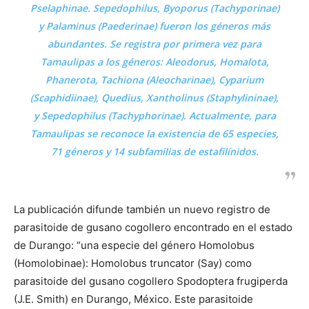
Pselaphinae. Sepedophilus, Byoporus (Tachyporinae)
y Palaminus (Paederinae) fueron los géneros más
abundantes. Se registra por primera vez para
Tamaulipas a los géneros: Aleodorus, Homalota,
Phanerota, Tachiona (Aleocharinae), Cyparium
(Scaphidiinae), Quedius, Xantholinus (Staphylininae),
y Sepedophilus (Tachyphorinae). Actualmente, para
Tamaulipas se reconoce la existencia de 65 especies,
71 géneros y 14 subfamilias de estafilínidos.
La publicación difunde también un nuevo registro de
parasitoide de gusano cogollero encontrado en el estado
de Durango: “una especie del género Homolobus
(Homolobinae): Homolobus truncator (Say) como
parasitoide del gusano cogollero Spodoptera frugiperda
(J.E. Smith) en Durango, México. Este parasitoide