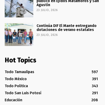
público en Ejidos Matamoros y San
Agustín
23 JULIO, 2026
Continúa DIF El Mante entregando
dotaciones de verano estatales
23 JULIO, 2026
Hot Topics
Todo Tamaulipas
597
Todo México
391
Todo Politica
343
Todo San Luis Potosí
291
Educación
208