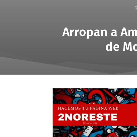
T
Arropan a Amé
de Mo