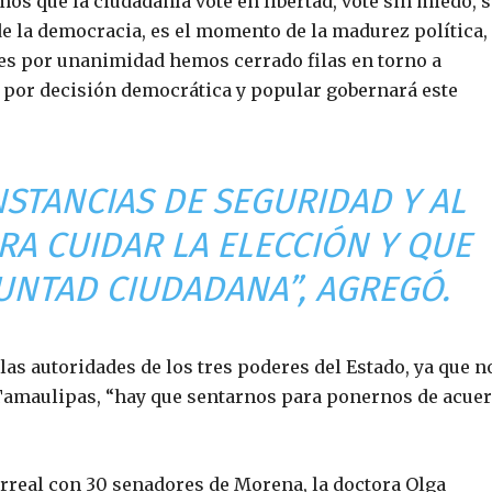
os que la ciudadanía vote en libertad, vote sin miedo, s
e la democracia, es el momento de la madurez política,
res por unanimidad hemos cerrado filas en torno a
n por decisión democrática y popular gobernará este
NSTANCIAS DE SEGURIDAD Y AL
RA CUIDAR LA ELECCIÓN Y QUE
LUNTAD CIUDADANA”, AGREGÓ.
as autoridades de los tres poderes del Estado, ya que n
 Tamaulipas, “hay que sentarnos para ponernos de acue
arreal con 30 senadores de Morena, la doctora Olga