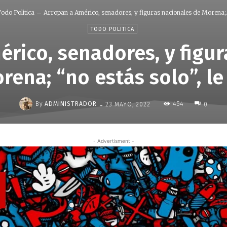
odo Politica
Arropan a Américo, senadores, y figuras nacionales de Morena;.
TODO POLITICA
rico, senadores, y figu
rena; “no estás solo”, le
-
By
ADMINISTRADOR
454
23 MAYO, 2022
0
- Advertisment -