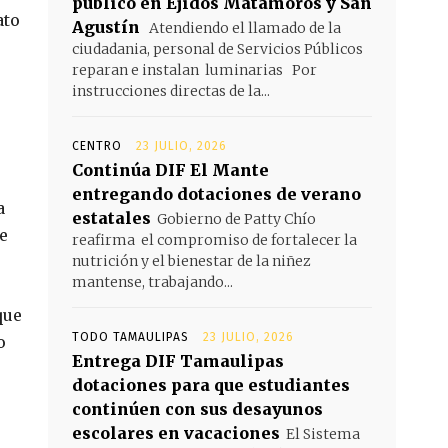
público en Ejidos Matamoros y San
ato
Agustín
Atendiendo el llamado de la
ciudadania, personal de Servicios Públicos
reparan e instalan luminarias Por
instrucciones directas de la...
CENTRO
23 JULIO, 2026
Continúa DIF El Mante
entregando dotaciones de verano
a
estatales
Gobierno de Patty Chío
e
reafirma el compromiso de fortalecer la
nutrición y el bienestar de la niñez
mantense, trabajando...
que
TODO TAMAULIPAS
23 JULIO, 2026
o
Entrega DIF Tamaulipas
dotaciones para que estudiantes
continúen con sus desayunos
escolares en vacaciones
El Sistema