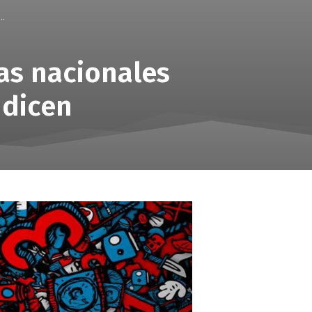
..
ras nacionales
 dicen