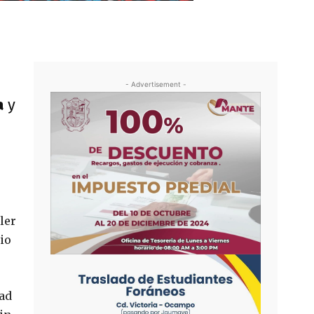
- Advertisement -
a
y
ler
io
dad