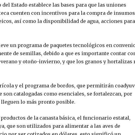
o del Estado establece las bases para que las uniones
steca cuenten con incentivos para la compra de insumos
icos, así como la disponibilidad de agua, acciones para
ueve un programa de paquetes tecnológicos en conveni
ente de semillas, debido a que es importante contar co
verano y otoño-invierno, y que los granos y hortalizas 
rícola y el programa de bordos, que permitirán coadyuv
e son catalogadas como esenciales, se fortalezcan, por
s lleguen lo más pronto posible.
roductos de la canasta básica, el funcionario estatal,
a, que son utilizados para alimentar a las aves de
io por ser cotizados en dólares, esto significó un