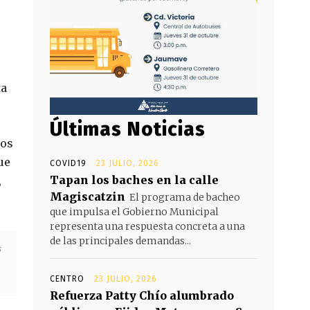
e
ta
Últimas Noticias
ños
ue
COVID19
23 JULIO, 2026
Tapan los baches en la calle
,
Magiscatzin
El programa de bacheo
que impulsa el Gobierno Municipal
representa una respuesta concreta a una
de las principales demandas...
s
CENTRO
23 JULIO, 2026
Refuerza Patty Chío alumbrado