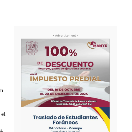
- Advertisement -
en
 el
a.