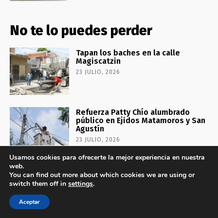
No te lo puedes perder
Tapan los baches en la calle
Magiscatzin
23 JULIO, 2026
Refuerza Patty Chío alumbrado
público en Ejidos Matamoros y San
Agustín
23 JULIO, 2026
Usamos cookies para ofrecerte la mejor experiencia en nuestra
web.
Continúa DIF El Mante entregando
You can find out more about which cookies we are using or
dotaciones de verano estatales
switch them off in
settings
.
23 JULIO, 2026
Aceptar