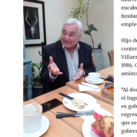
encabe
fundam
empleo
Hijo d
conte
Villar
1986, 
amista
“Al do
el Ing
ex gob
regres
que se
gober