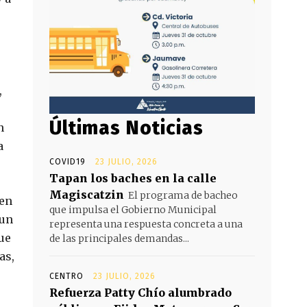
,
Últimas Noticias
n
a
COVID19
23 JULIO, 2026
Tapan los baches en la calle
Magiscatzin
El programa de bacheo
ien
que impulsa el Gobierno Municipal
 un
representa una respuesta concreta a una
ue
de las principales demandas...
as,
CENTRO
23 JULIO, 2026
Refuerza Patty Chío alumbrado