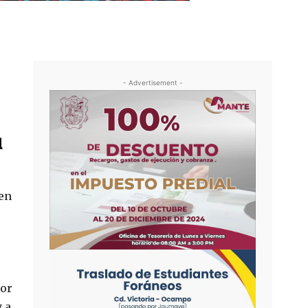
- Advertisement -
l
 en
tor
 a