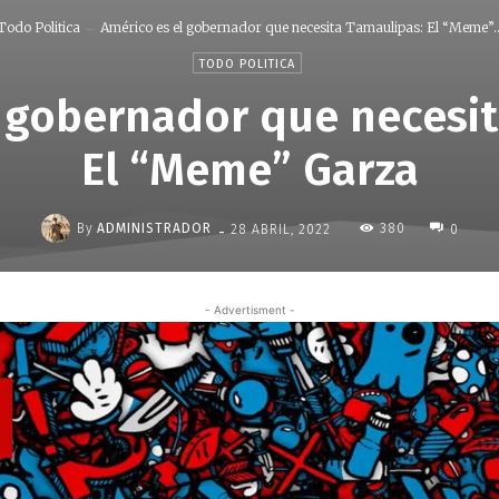
Todo Politica
Américo es el gobernador que necesita Tamaulipas: El “Meme”..
TODO POLITICA
l gobernador que necesit
El “Meme” Garza
-
By
ADMINISTRADOR
380
28 ABRIL, 2022
0
- Advertisment -