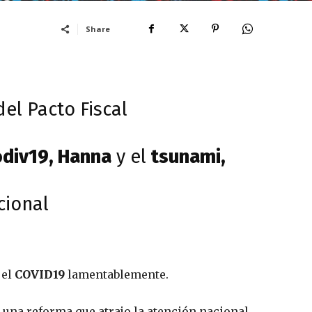
Share
el Pacto Fiscal
div19, Hanna
y el
tsunami,
cional
 el
COVID19
lamentablemente.
una reforma que atrajo la atención nacional.