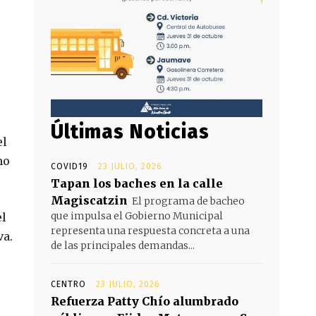
Últimas Noticias
el
mo
COVID19
23 JULIO, 2026
Tapan los baches en la calle
Magiscatzin
El programa de bacheo
que impulsa el Gobierno Municipal
el
representa una respuesta concreta a una
va.
de las principales demandas...
CENTRO
23 JULIO, 2026
Refuerza Patty Chío alumbrado